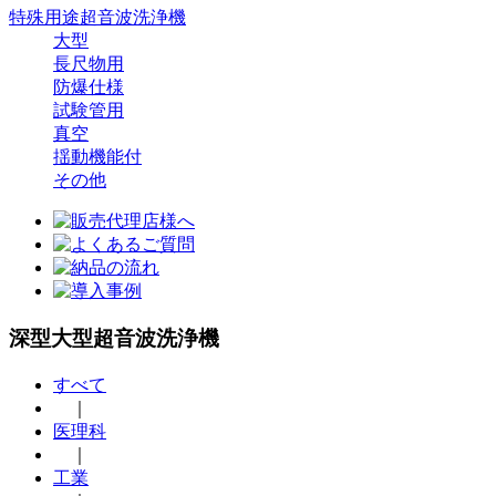
特殊用途超音波洗浄機
大型
長尺物用
防爆仕様
試験管用
真空
揺動機能付
その他
深型大型超音波洗浄機
すべて
｜
医理科
｜
工業