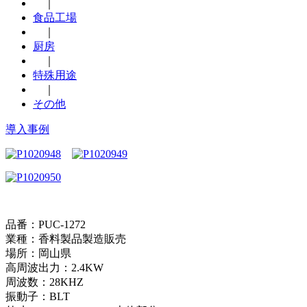
｜
食品工場
｜
厨房
｜
特殊用途
｜
その他
導入事例
品番：PUC-1272
業種：香料製品製造販売
場所：岡山県
高周波出力：2.4KW
周波数：28KHZ
振動子：BLT